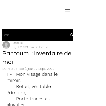
Post
Isabelle
8 juil. 2022
1 min de lecture
Pantoum I: Inventaire de
moi
Dernière mise à jour :
2 sept. 2022
1 - 	Mon visage dans le 
miroir,
	Reflet, véritable 
grimoire,  
	Porte traces au 
singulier